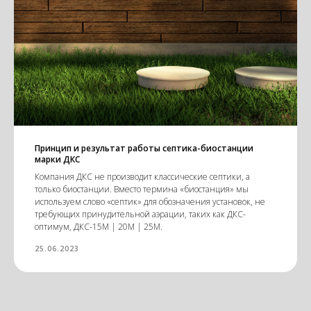
Принцип и результат работы септика-биостанции
марки ДКС
Компания ДКС не производит классические септики, а
только биостанции. Вместо термина «биостанция» мы
используем слово «септик» для обозначения установок, не
требующих принудительной аэрации, таких как ДКС-
оптимум, ДКС-15М | 20М | 25М.
25.06.2023