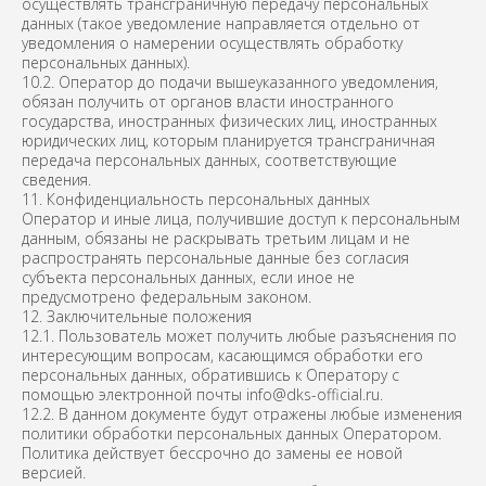
осуществлять трансграничную передачу персональных
данных (такое уведомление направляется отдельно от
уведомления о намерении осуществлять обработку
персональных данных).
10.2. Оператор до подачи вышеуказанного уведомления,
обязан получить от органов власти иностранного
государства, иностранных физических лиц, иностранных
юридических лиц, которым планируется трансграничная
передача персональных данных, соответствующие
сведения.
11. Конфиденциальность персональных данных
Оператор и иные лица, получившие доступ к персональным
Статьи
данным, обязаны не раскрывать третьим лицам и не
Политика конфиденциальности
распространять персональные данные без согласия
Все услуги компании
субъекта персональных данных, если иное не
предусмотрено федеральным законом.
© 2006-2026 ДКС - официальный сайт производителя.
Все права защищены.
12. Заключительные положения
12.1. Пользователь может получить любые разъяснения по
интересующим вопросам, касающимся обработки его
персональных данных, обратившись к Оператору с
помощью электронной почты info@dks-official.ru.
12.2. В данном документе будут отражены любые изменения
политики обработки персональных данных Оператором.
Политика действует бессрочно до замены ее новой
версией.