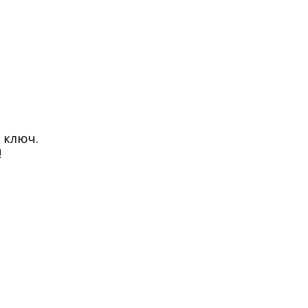
 ключ.
!