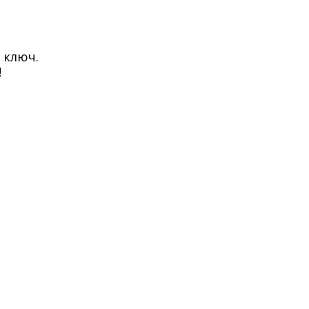
 ключ.
!