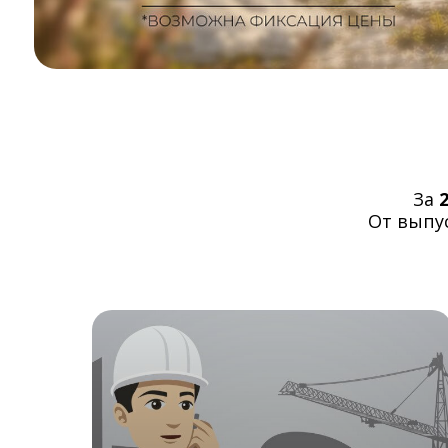
За
От выпус