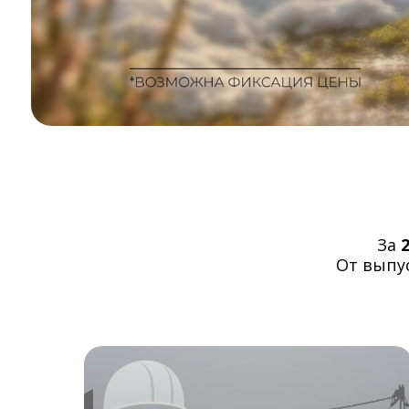
За
От выпус