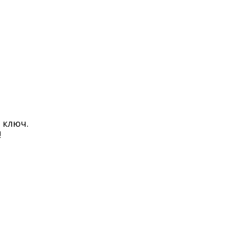
 ключ.
!