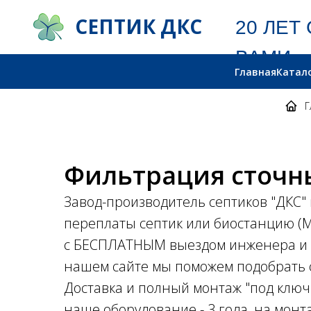
СЕПТИК ДКС
20 ЛЕТ С
ВАМИ
Главная
Катал
Г
Фильтрация сточны
Завод-производитель септиков "ДКС" 
переплаты септик или биостанцию (М
с БЕСПЛАТНЫМ выездом инженера и д
нашем сайте мы поможем подобрать с
Доставка и полный монтаж "под ключ
наше оборудование - 3 года, на монт