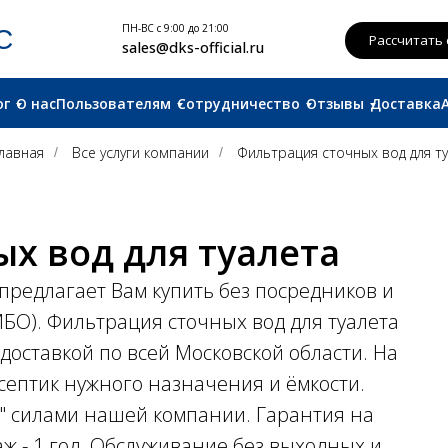
ПН-ВС с 9:00 до 21:00
Рассчитать смету
sales@dks-official.ru
ог
О нас
Пользователям
Сотрудничество
Отзывы
Доставка
лавная
Все услуги компании
Фильтрация сточных вод для т
/
/
х вод для туалета
предлагает Вам купить без посредников и
БО). Фильтрация сточных вод для туалета
оставкой по всей Московской области. На
ептик нужного назначения и ёмкости.
" силами нашей компании. Гарантия на
аж - 1 год. Обслуживание без выходных и