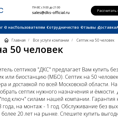
ПН-ВС с 9:00 до 21:00
Рассчитать смету
sales@dks-official.ru
ог
О нас
Пользователям
Сотрудничество
Отзывы
Доставка
Главная
Все услуги компании
Септик на 50 человек
/
/
на 50 человек
тель септиков "ДКС" предлагает Вам купить бе
ик или биостанцию (МБО). Септик на 50 челов
а и доставкой по всей Московской области. Н
брать септик нужного назначения и ёмкости. 
"под ключ" силами нашей компании. Гарантия
3 года, на монтаж - 1 год. Обслуживание без вы
 более 20 лет на рынке. Спешите купить выгод