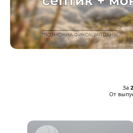
За
От выпус