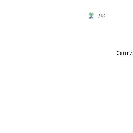
ДКС
Септи