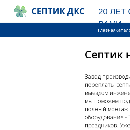
СЕПТИК ДКС
20 ЛЕТ С
ВАМИ
Главная
Катал
Септик 
Завод-производи
переплаты септ
выездом инженер
мы поможем подо
полный монтаж 
оборудование - 
праздников. Уже